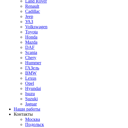
Land Rover
Renault
Cadillac
Jeep
УАЗ
Volkswagen
Toyota
Honda
Mazda
DAF
Scania
Chery
Hummer
ГАЗель
BMW
Lexus
Opel
Hyundai
Isuzu
Suzuki
Jaguar
Наши работы
Контакты
Москва
Подольск