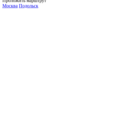
Проложить марштрут
Москва
Подольск