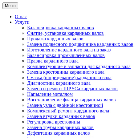
Меню
О нас
Услуги
Балансировка карданных валов
Снятие, установка карданных валов
Продажа карданных валов
Замена подвесного подшипника карданных валов
Изготовление карданного вала на заказ
Балансировка промышленных валов
Правка карданного вала
Комплектующие и запчасти для карданного вала
Замена крестовины карданного вала
Смазка (шприцевание) карданного вала
Диагностика карданного вала
Замена и ремонт ШРУСа карданных валов
Напыление металлом
Восстановление фланца карданных валов
Замена узла с двойной крестовиной
Комплексный ремонт карданного вала
Замена втулки карданных валов
Регулировка крестовины
Замена трубы карданных валов
Дефектация карданных валов