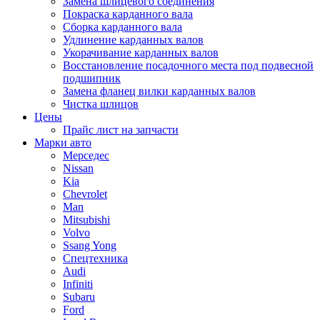
Замена шлицевого соединения
Покраска карданного вала
Сборка карданного вала
Удлинение карданных валов
Укорачивание карданных валов
Восстановление посадочного места под подвесной
подшипник
Замена фланец вилки карданных валов
Чистка шлицов
Цены
Прайс лист на запчасти
Марки авто
Мерседес
Nissan
Kia
Chevrolet
Man
Mitsubishi
Volvo
Ssang Yong
Спецтехника
Audi
Infiniti
Subaru
Ford