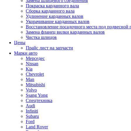
Замена шлицевого соединения
Покраска карданного вала
Сборка карданного вала
Удлинение карданных валов
Укорачивание карданных валов
Восстановление посадочного места под подвесной
Замена фланец вилки карданных валов
Чистка шлицов
Цены
Прайс лист на запчасти
Марки авто
Мерседес
Nissan
Kia
Chevrolet
Man
Mitsubishi
Volvo
Ssang Yong
Спецтехника
Audi
Infiniti
Subaru
Ford
Land Rover