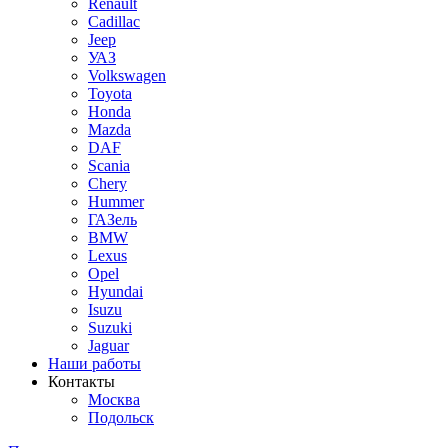
Renault
Cadillac
Jeep
УАЗ
Volkswagen
Toyota
Honda
Mazda
DAF
Scania
Chery
Hummer
ГАЗель
BMW
Lexus
Opel
Hyundai
Isuzu
Suzuki
Jaguar
Наши работы
Контакты
Москва
Подольск