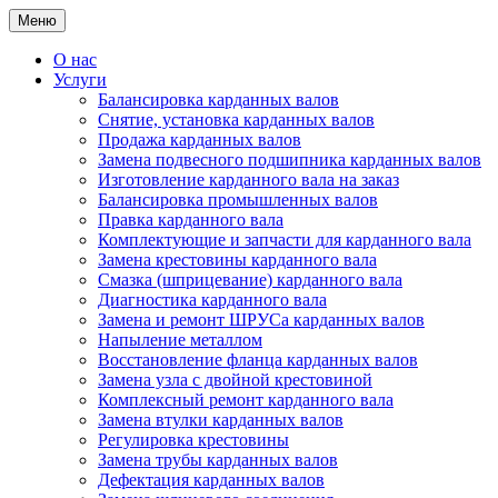
Меню
О нас
Услуги
Балансировка карданных валов
Снятие, установка карданных валов
Продажа карданных валов
Замена подвесного подшипника карданных валов
Изготовление карданного вала на заказ
Балансировка промышленных валов
Правка карданного вала
Комплектующие и запчасти для карданного вала
Замена крестовины карданного вала
Смазка (шприцевание) карданного вала
Диагностика карданного вала
Замена и ремонт ШРУСа карданных валов
Напыление металлом
Восстановление фланца карданных валов
Замена узла с двойной крестовиной
Комплексный ремонт карданного вала
Замена втулки карданных валов
Регулировка крестовины
Замена трубы карданных валов
Дефектация карданных валов