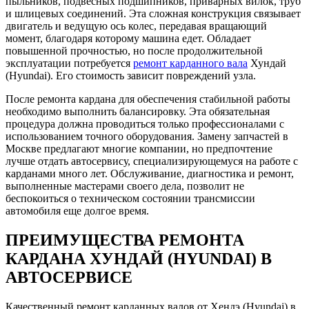
пыльников, подвесных подшипников, приварных вилок, труб
и шлицевых соединений. Эта сложная конструкция связывает
двигатель и ведущую ось колес, передавая вращающий
момент, благодаря которому машина едет. Обладает
повышенной прочностью, но после продолжительной
эксплуатации потребуется
ремонт карданного вала
Хундай
(Hyundai). Его стоимость зависит повреждений узла.
После ремонта кардана для обеспечения стабильной работы
необходимо выполнить балансировку. Эта обязательная
процедура должна проводиться только профессионалами с
использованием точного оборудования. Замену запчастей в
Москве предлагают многие компании, но предпочтение
лучше отдать автосервису, специализирующемуся на работе с
карданами много лет. Обслуживание, диагностика и ремонт,
выполненные мастерами своего дела, позволит не
беспокоиться о техническом состоянии трансмиссии
автомобиля еще долгое время.
ПРЕИМУЩЕСТВА РЕМОНТА
КАРДАНА ХУНДАЙ (HYUNDAI) В
АВТОСЕРВИСЕ
Качественный ремонт карданных валов от Хендэ (Hyundai) в