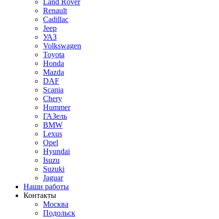
Land Rover
Renault
Cadillac
Jeep
УАЗ
Volkswagen
Toyota
Honda
Mazda
DAF
Scania
Chery
Hummer
ГАЗель
BMW
Lexus
Opel
Hyundai
Isuzu
Suzuki
Jaguar
Наши работы
Контакты
Москва
Подольск