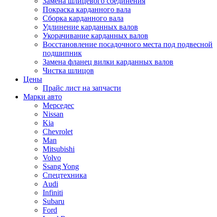
Замена шлицевого соединения
Покраска карданного вала
Сборка карданного вала
Удлинение карданных валов
Укорачивание карданных валов
Восстановление посадочного места под подвесной
подшипник
Замена фланец вилки карданных валов
Чистка шлицов
Цены
Прайс лист на запчасти
Марки авто
Мерседес
Nissan
Kia
Chevrolet
Man
Mitsubishi
Volvo
Ssang Yong
Спецтехника
Audi
Infiniti
Subaru
Ford