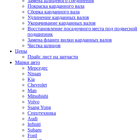
Замена шлицевого соединения
Покраска карданного вала
Сборка карданного вала
Удлинение карданных валов
Укорачивание карданных валов
Восстановление посадочного места под подвесной
подшипник
Замена фланец вилки карданных валов
Чистка шлицов
Цены
Прайс лист на запчасти
Марки авто
Мерседес
Nissan
Kia
Chevrolet
Man
Mitsubishi
Volvo
Ssang Yong
Спецтехника
Audi
Infiniti
Subaru
Ford