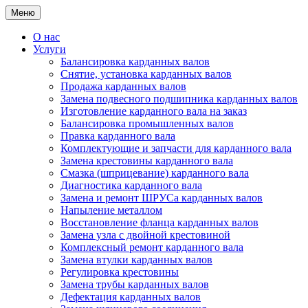
Меню
О нас
Услуги
Балансировка карданных валов
Снятие, установка карданных валов
Продажа карданных валов
Замена подвесного подшипника карданных валов
Изготовление карданного вала на заказ
Балансировка промышленных валов
Правка карданного вала
Комплектующие и запчасти для карданного вала
Замена крестовины карданного вала
Смазка (шприцевание) карданного вала
Диагностика карданного вала
Замена и ремонт ШРУСа карданных валов
Напыление металлом
Восстановление фланца карданных валов
Замена узла с двойной крестовиной
Комплексный ремонт карданного вала
Замена втулки карданных валов
Регулировка крестовины
Замена трубы карданных валов
Дефектация карданных валов