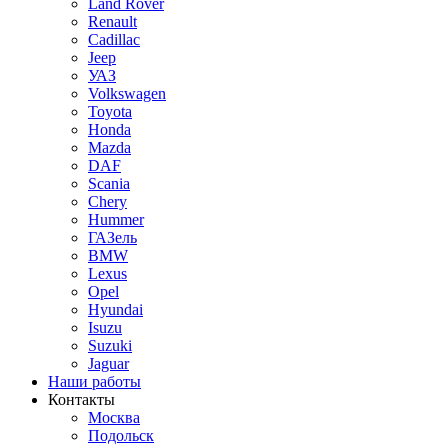
Land Rover
Renault
Cadillac
Jeep
УАЗ
Volkswagen
Toyota
Honda
Mazda
DAF
Scania
Chery
Hummer
ГАЗель
BMW
Lexus
Opel
Hyundai
Isuzu
Suzuki
Jaguar
Наши работы
Контакты
Москва
Подольск